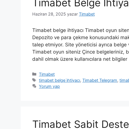
Timabet Belge İhtiya
Haziran 28, 2025
yazar
Timabet
Timabet belge ihtiyacı Timabet oyun siteni
Depozito ve para çekme konusundaki makul b
talep etmiyor. Site yöneticisi ayrıca belge
Timabet oyun siteniz Çince belgeleriniz,
dahil olmak üzere kullanıcılara net bilgile
Kategoriler
Timabet
Etiketler
timabet belge i̇htiyacı
,
Timabet Telegram
,
tima
Yorum yap
Timabet Sabit Dest