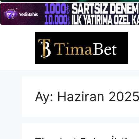
İçeriğe
atla
Ay:
Haziran 202