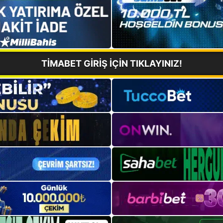
TİMABET GİRİŞ İÇİN TIKLAYINIZ!