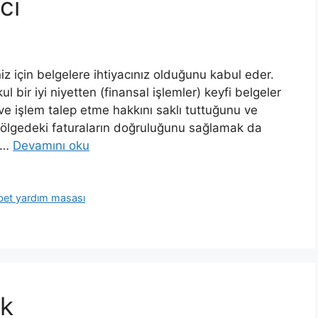
cı
z için belgelere ihtiyacınız olduğunu kabul eder.
ir iyi niyetten (finansal işlemler) keyfi belgeler
 ve işlem talep etme hakkını saklı tuttuğunu ve
 bölgedeki faturaların doğruluğunu sağlamak da
r …
Devamını oku
bet yardım masası
ek