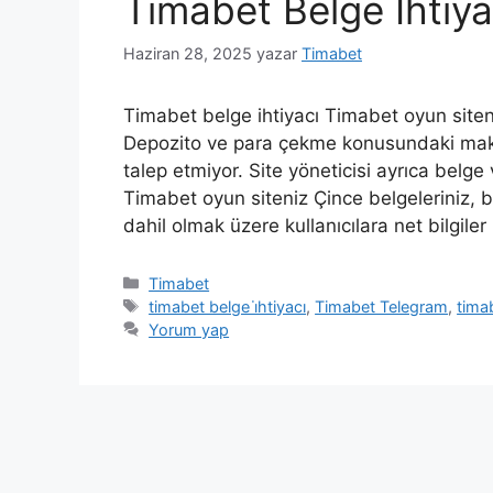
Timabet Belge İhtiya
Haziran 28, 2025
yazar
Timabet
Timabet belge ihtiyacı Timabet oyun siteni
Depozito ve para çekme konusundaki makul b
talep etmiyor. Site yöneticisi ayrıca belge
Timabet oyun siteniz Çince belgeleriniz,
dahil olmak üzere kullanıcılara net bilgile
Kategoriler
Timabet
Etiketler
timabet belge i̇htiyacı
,
Timabet Telegram
,
tima
Yorum yap