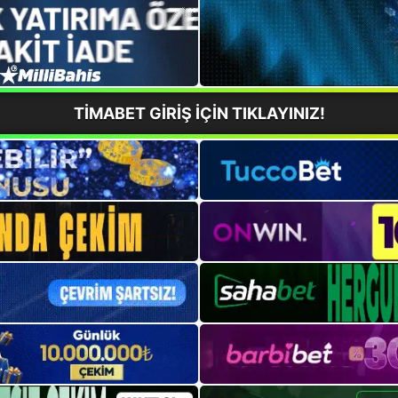
TİMABET GİRİŞ İÇİN TIKLAYINIZ!