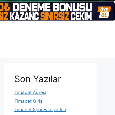
Son Yazılar
Timabet Adresi
Timabet Giriş
Timabet Spor Faaliyetleri