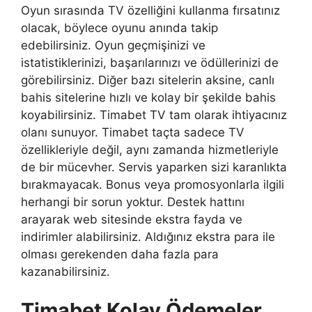
Oyun sırasında TV özelliğini kullanma fırsatınız
olacak, böylece oyunu anında takip
edebilirsiniz. Oyun geçmişinizi ve
istatistiklerinizi, başarılarınızı ve ödüllerinizi de
görebilirsiniz. Diğer bazı sitelerin aksine, canlı
bahis sitelerine hızlı ve kolay bir şekilde bahis
koyabilirsiniz. Timabet TV tam olarak ihtiyacınız
olanı sunuyor. Timabet taçta sadece TV
özellikleriyle değil, aynı zamanda hizmetleriyle
de bir mücevher. Servis yaparken sizi karanlıkta
bırakmayacak. Bonus veya promosyonlarla ilgili
herhangi bir sorun yoktur. Destek hattını
arayarak web sitesinde ekstra fayda ve
indirimler alabilirsiniz. Aldığınız ekstra para ile
olması gerekenden daha fazla para
kazanabilirsiniz.
Timabet Kolay Ödemeler