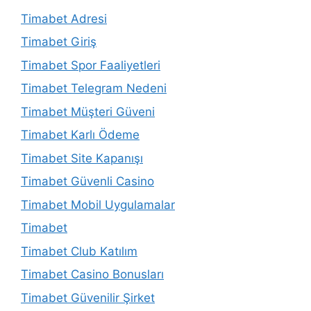
Timabet Adresi
Timabet Giriş
Timabet Spor Faaliyetleri
Timabet Telegram Nedeni
Timabet Müşteri Güveni
Timabet Karlı Ödeme
Timabet Site Kapanışı
Timabet Güvenli Casino
Timabet Mobil Uygulamalar
Timabet
Timabet Club Katılım
Timabet Casino Bonusları
Timabet Güvenilir Şirket