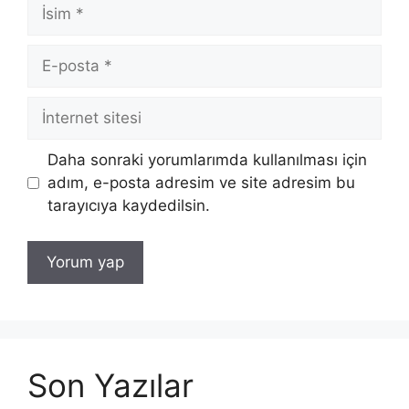
İsim
E-
posta
İnternet
sitesi
Daha sonraki yorumlarımda kullanılması için
adım, e-posta adresim ve site adresim bu
tarayıcıya kaydedilsin.
Son Yazılar