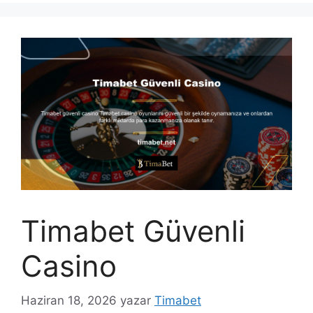
Timabet Güvenli
Casino
Haziran 18, 2026
yazar
Timabet