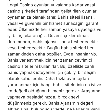
Legal Casino oyunları yuvalarına kadar yasal
casino şirketleri tarafından geliştirilen oyunları
oynamanıza olanak tanır. Bahis sitesi lisansı,
yasal ve güvenilir bir hizmet sunacağını garanti
eder. Ülkemizde her zaman yasaya uyacağız ve
iyi bir iş çıkaracağız. Düzenli çekler olması
durumunda, bahis ajansı lisansı feshedecektir
veya feshedecektir. Bugün bahis siteleri her
zamankinden daha popüler. Evde insanlar vb.
Bahis yerleştirmek için her zaman çevrimiçi
casino sitelerini kullanırlar. Bu, özellikle canlı
bahis yapmak isteyenler için çok iyi bir seçim
olarak kabul edilir. Daha fazla avantajdan
yararlanmak için hangi bahis sitelerinin en iyi ve
en değerli olduğunu bilmeniz gerekir. Araştırma
yapmaya başladığınızda, birçok şeyi
düşünmeniz gerekir. Bahis Ajansı’nın değeri
altyapısına, bulunduğu yerde, ne kadar güvenli