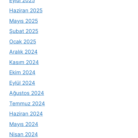
Eylül 2025
Haziran 2025
Mayıs 2025
Şubat 2025
Ocak 2025
Aralık 2024
Kasım 2024
Ekim 2024
Eylül 2024
Ağustos 2024
Temmuz 2024
Haziran 2024
Mayıs 2024
Nisan 2024