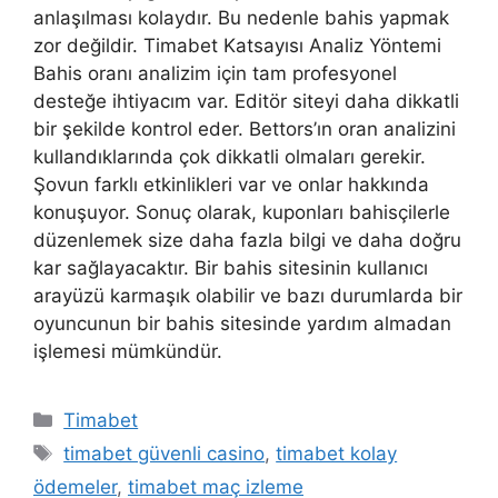
anlaşılması kolaydır. Bu nedenle bahis yapmak
zor değildir. Timabet Katsayısı Analiz Yöntemi
Bahis oranı analizim için tam profesyonel
desteğe ihtiyacım var. Editör siteyi daha dikkatli
bir şekilde kontrol eder. Bettors’ın oran analizini
kullandıklarında çok dikkatli olmaları gerekir.
Şovun farklı etkinlikleri var ve onlar hakkında
konuşuyor. Sonuç olarak, kuponları bahisçilerle
düzenlemek size daha fazla bilgi ve daha doğru
kar sağlayacaktır. Bir bahis sitesinin kullanıcı
arayüzü karmaşık olabilir ve bazı durumlarda bir
oyuncunun bir bahis sitesinde yardım almadan
işlemesi mümkündür.
Kategoriler
Timabet
Etiketler
timabet güvenli casino
,
timabet kolay
ödemeler
,
timabet maç izleme