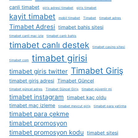
canli timabet
giris adresi timabet
giris timabet
kayit timabet
mobil timabet
Timabet
timabet adres
Timabet Adresi
timabet bahis sitesi
timabet canli maç izle
timabet canlı bahis
timabet canlı destek
timabet casino sitesi
timabet girisi
timabet com
Timabet Giriş
timabet giris twitter
timabet giriş adresi
Timabet Güncel
timabet güncel adres
Timabet Güncel Giriş
timabet güvenlir mi
timabet instagram
timabet kaç oldu
timabet maç izleme
timabet mevcut giriş
timabet para yatirma
timabet para çekme
timabet promosyon
timabet promosyon kodu
timabet sitesi