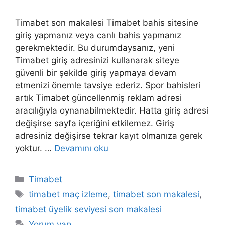
Timabet son makalesi Timabet bahis sitesine
giriş yapmanız veya canlı bahis yapmanız
gerekmektedir. Bu durumdaysanız, yeni
Timabet giriş adresinizi kullanarak siteye
güvenli bir şekilde giriş yapmaya devam
etmenizi önemle tavsiye ederiz. Spor bahisleri
artık Timabet güncellenmiş reklam adresi
aracılığıyla oynanabilmektedir. Hatta giriş adresi
değişirse sayfa içeriğini etkilemez. Giriş
adresiniz değişirse tekrar kayıt olmanıza gerek
yoktur. …
Devamını oku
Kategoriler
Timabet
Etiketler
timabet maç izleme
,
timabet son makalesi
,
timabet üyelik seviyesi son makalesi
Yorum yap