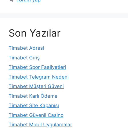
Son Yazılar
Timabet Adresi
Timabet Giriş
Timabet Spor Faaliyetleri
Timabet Telegram Nedeni
Timabet Müşteri Güveni
Timabet Karlı Ödeme
Timabet Site Kapanışı
Timabet Güvenli Casino
Timabet Mobil Uygulamalar