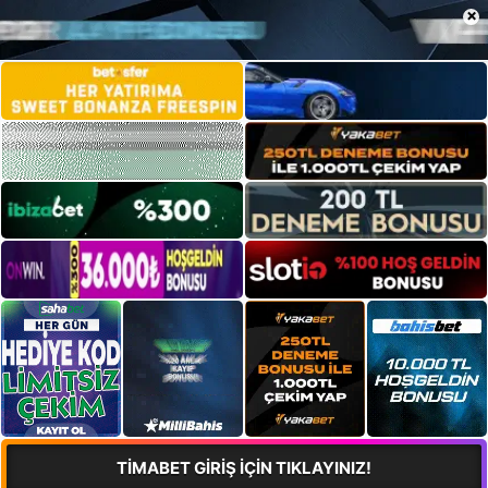
×
TİMABET GİRİŞ İÇİN TIKLAYINIZ!