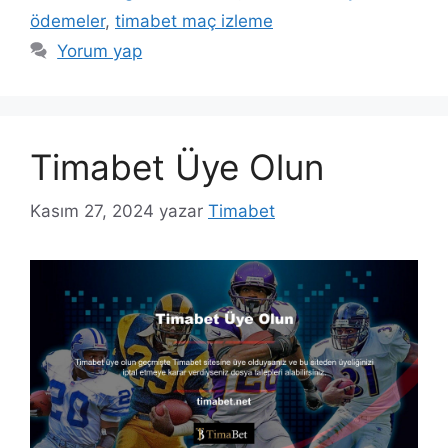
ödemeler
,
timabet maç izleme
Yorum yap
Timabet Üye Olun
Kasım 27, 2024
yazar
Timabet