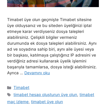
Timabet üye olun geçmişte Timabet sitesine
üye olduysanız ve bu siteden üyeliğinizi iptal
etmeye karar verdiyseniz dosya talepleri
alabilirsiniz. Çelişkili bilgiler vermeniz
durumunda ek dosya talepleri alabilirsiniz. Aynı
ad ve soyadına sahip biri, aynı aile üyesi veya
bir başkası, katılmaya çalıştığınız IP adresini ve
verdiğiniz adresi kullanarak üyelik işlemini
başarıyla tamamlarsa, dosya isteği alabilirsiniz.
Ayrıca …
Devamını oku
Kategoriler
Timabet
Etiketler
timabet hesap oluşturun üye olun
,
timabet
maç izleme
,
timabet üye olun