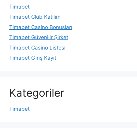
Timabet
Timabet Club Katılım
Timabet Casino Bonusları
Timabet Güvenilir Şirket
Timabet Casino Listesi
Timabet Giriş Kayıt
Kategoriler
Timabet