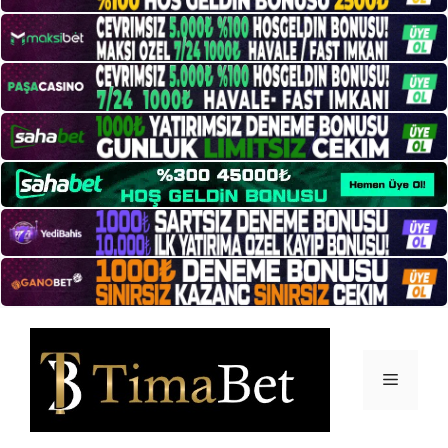
İçeriğe
atla
Menü