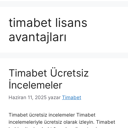
timabet lisans
avantajları
Timabet Ücretsiz
İncelemeler
Haziran 11, 2025
yazar
Timabet
Timabet ücretsiz incelemeler Timabet
incelemeleriyle ücretsiz olarak izleyin. Timabet