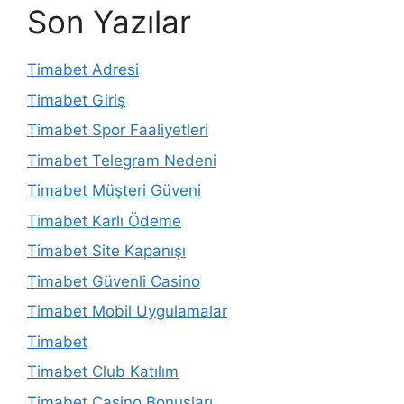
Son Yazılar
Timabet Adresi
Timabet Giriş
Timabet Spor Faaliyetleri
Timabet Telegram Nedeni
Timabet Müşteri Güveni
Timabet Karlı Ödeme
Timabet Site Kapanışı
Timabet Güvenli Casino
Timabet Mobil Uygulamalar
Timabet
Timabet Club Katılım
Timabet Casino Bonusları