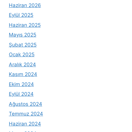
Haziran 2026
Eylül 2025
Haziran 2025
Mayıs 2025
Şubat 2025
Ocak 2025
Aralık 2024
Kasım 2024
Ekim 2024
Eylül 2024
Ağustos 2024
Temmuz 2024
Haziran 2024