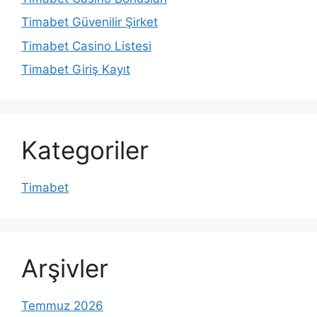
Timabet Güvenilir Şirket
Timabet Casino Listesi
Timabet Giriş Kayıt
Kategoriler
Timabet
Arşivler
Temmuz 2026