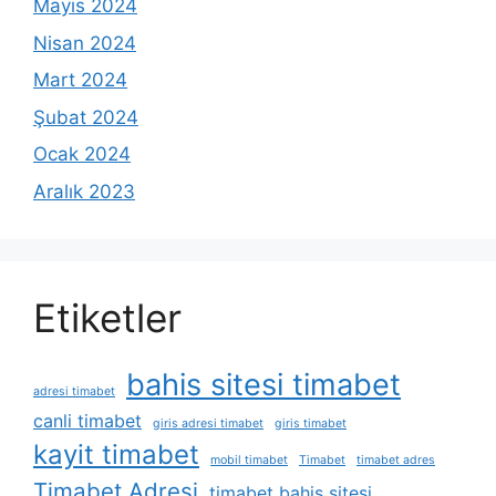
Mayıs 2024
Nisan 2024
Mart 2024
Şubat 2024
Ocak 2024
Aralık 2023
Etiketler
bahis sitesi timabet
adresi timabet
canli timabet
giris adresi timabet
giris timabet
kayit timabet
mobil timabet
Timabet
timabet adres
Timabet Adresi
timabet bahis sitesi