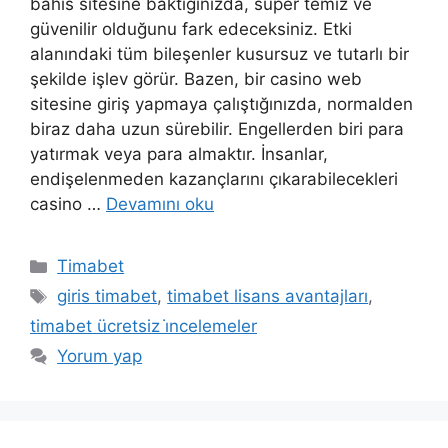
bahis sitesine baktığınızda, süper temiz ve
güvenilir olduğunu fark edeceksiniz. Etki
alanındaki tüm bileşenler kusursuz ve tutarlı bir
şekilde işlev görür. Bazen, bir casino web
sitesine giriş yapmaya çalıştığınızda, normalden
biraz daha uzun sürebilir. Engellerden biri para
yatırmak veya para almaktır. İnsanlar,
endişelenmeden kazançlarını çıkarabilecekleri
casino …
Devamını oku
Kategoriler
Timabet
Etiketler
giris timabet
,
timabet lisans avantajları
,
timabet ücretsiz i̇ncelemeler
Yorum yap