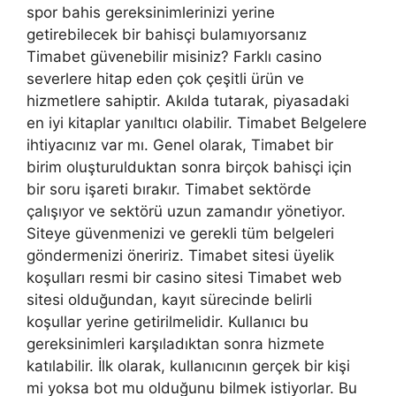
spor bahis gereksinimlerinizi yerine
getirebilecek bir bahisçi bulamıyorsanız
Timabet güvenebilir misiniz? Farklı casino
severlere hitap eden çok çeşitli ürün ve
hizmetlere sahiptir. Akılda tutarak, piyasadaki
en iyi kitaplar yanıltıcı olabilir. Timabet Belgelere
ihtiyacınız var mı. Genel olarak, Timabet bir
birim oluşturulduktan sonra birçok bahisçi için
bir soru işareti bırakır. Timabet sektörde
çalışıyor ve sektörü uzun zamandır yönetiyor.
Siteye güvenmenizi ve gerekli tüm belgeleri
göndermenizi öneririz. Timabet sitesi üyelik
koşulları resmi bir casino sitesi Timabet web
sitesi olduğundan, kayıt sürecinde belirli
koşullar yerine getirilmelidir. Kullanıcı bu
gereksinimleri karşıladıktan sonra hizmete
katılabilir. İlk olarak, kullanıcının gerçek bir kişi
mi yoksa bot mu olduğunu bilmek istiyorlar. Bu