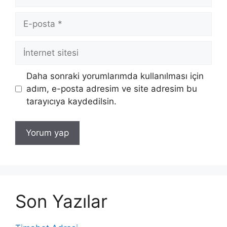
E-
posta
İnternet
sitesi
Daha sonraki yorumlarımda kullanılması için
adım, e-posta adresim ve site adresim bu
tarayıcıya kaydedilsin.
Son Yazılar