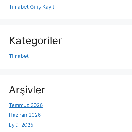
Timabet Giriş Kayıt
Kategoriler
Timabet
Arşivler
Temmuz 2026
Haziran 2026
Eylül 2025