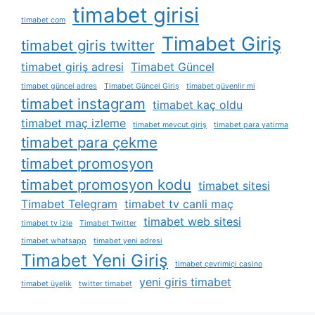
timabet girisi
timabet com
Timabet Giriş
timabet giris twitter
timabet giriş adresi
Timabet Güncel
timabet güncel adres
Timabet Güncel Giriş
timabet güvenlir mi
timabet instagram
timabet kaç oldu
timabet maç izleme
timabet mevcut giriş
timabet para yatirma
timabet para çekme
timabet promosyon
timabet promosyon kodu
timabet sitesi
Timabet Telegram
timabet tv canli maç
timabet web sitesi
timabet tv izle
Timabet Twitter
timabet whatsapp
timabet yeni adresi
Timabet Yeni Giriş
timabet çevrimiçi casino
yeni giris timabet
timabet üyelik
twitter timabet