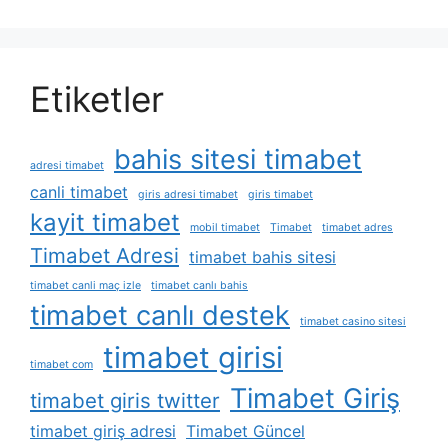
Etiketler
bahis sitesi timabet
adresi timabet
canli timabet
giris adresi timabet
giris timabet
kayit timabet
mobil timabet
Timabet
timabet adres
Timabet Adresi
timabet bahis sitesi
timabet canli maç izle
timabet canlı bahis
timabet canlı destek
timabet casino sitesi
timabet girisi
timabet com
Timabet Giriş
timabet giris twitter
timabet giriş adresi
Timabet Güncel