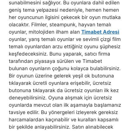
sunabilmesini sağlıyor. Bu oyunlara dahil edilen
geniş tema yelpazesi nedeniyle, hemen hemen
her oyuncunun ilgisini çekecek bir oyun mutlaka
olacaktır. Filmler, steampunk, hayvan temalı
oyunlar, mitolojiden ilham alan
Timabet Adresi
oyunlar, yarış temalı oyunlar ve sevimli çizgi film
temalı oyunlardan arzu ettiğiniz oyunu şüphesiz
keşfedeceksiniz. Bunu yaparak, satıcı firma
tarafından piyasaya sürülen ve Timabet
bulunan oyunların çoğunu kolayca bulabilirsiniz.
Bir oyunun üzerine gelerek yeşil ok butonuna
tıklayarak ücretli oyunlara erişebilir, ücretsiz
butonuna tıklayarak da ücretsiz oyunları ilk kez
deneyebilirsiniz. Oyuna alışmak için ücretsiz
oyunlarda mevcut olan ilk aşamayla başlamanız
tavsiye edilir. Bu yönergeleri izleyerek gereksiz
harcamalardan kaçınabilir ve kuralları kapsamlı
bir şekilde anlayabilirsiniz. Satın alınabilecek