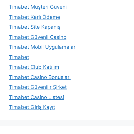
Timabet Müşteri Güveni
Timabet Karlı Ödeme
Timabet Site Kapanışı
Timabet Güvenli Casino
Timabet Mobil Uygulamalar
Timabet
Timabet Club Katılım
Timabet Casino Bonusları
Timabet Güvenilir Şirket
Timabet Casino Listesi
Timabet Giriş Kayıt