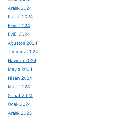
Aralık 2024
Kasım 2024
Ekim 2024
Eylül 2024
Ağustos 2024
Temmuz 2024
Haziran 2024
Mayıs 2024
Nisan 2024
Mart 2024
Şubat 2024
Ocak 2024
Aralık 2023