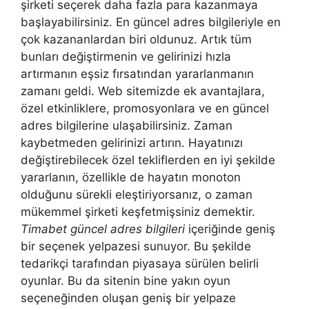
şirketi seçerek daha fazla para kazanmaya
başlayabilirsiniz. En güncel adres bilgileriyle en
çok kazananlardan biri oldunuz. Artık tüm
bunları değiştirmenin ve gelirinizi hızla
artırmanın eşsiz fırsatından yararlanmanın
zamanı geldi. Web sitemizde ek avantajlara,
özel etkinliklere, promosyonlara ve en güncel
adres bilgilerine ulaşabilirsiniz. Zaman
kaybetmeden gelirinizi artırın. Hayatınızı
değiştirebilecek özel tekliflerden en iyi şekilde
yararlanın, özellikle de hayatın monoton
olduğunu sürekli eleştiriyorsanız, o zaman
mükemmel şirketi keşfetmişsiniz demektir.
Timabet güncel adres bilgileri
içeriğinde geniş
bir seçenek yelpazesi sunuyor. Bu şekilde
tedarikçi tarafından piyasaya sürülen belirli
oyunlar. Bu da sitenin bine yakın oyun
seçeneğinden oluşan geniş bir yelpaze