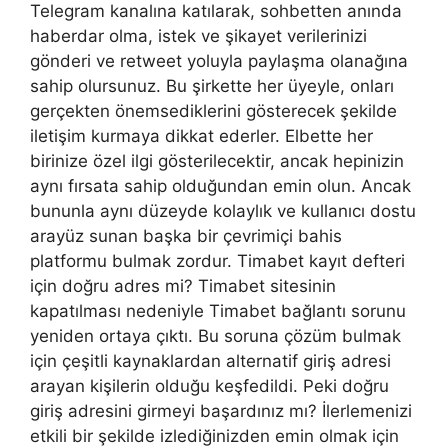
Telegram kanalına katılarak, sohbetten anında
haberdar olma, istek ve şikayet verilerinizi
gönderi ve retweet yoluyla paylaşma olanağına
sahip olursunuz. Bu şirkette her üyeyle, onları
gerçekten önemsediklerini gösterecek şekilde
iletişim kurmaya dikkat ederler. Elbette her
birinize özel ilgi gösterilecektir, ancak hepinizin
aynı fırsata sahip olduğundan emin olun. Ancak
bununla aynı düzeyde kolaylık ve kullanıcı dostu
arayüz sunan başka bir çevrimiçi bahis
platformu bulmak zordur. Timabet kayıt defteri
için doğru adres mi? Timabet sitesinin
kapatılması nedeniyle Timabet bağlantı sorunu
yeniden ortaya çıktı. Bu soruna çözüm bulmak
için çeşitli kaynaklardan alternatif giriş adresi
arayan kişilerin olduğu keşfedildi. Peki doğru
giriş adresini girmeyi başardınız mı? İlerlemenizi
etkili bir şekilde izlediğinizden emin olmak için