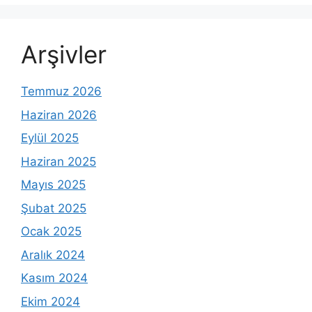
Arşivler
Temmuz 2026
Haziran 2026
Eylül 2025
Haziran 2025
Mayıs 2025
Şubat 2025
Ocak 2025
Aralık 2024
Kasım 2024
Ekim 2024