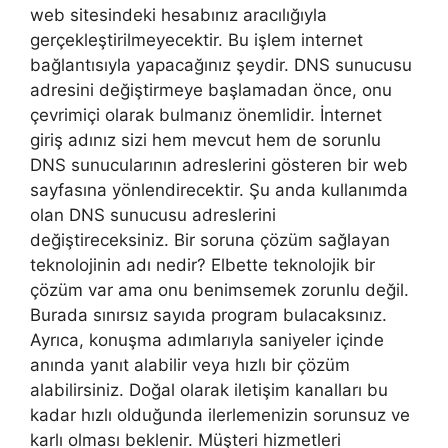
web sitesindeki hesabınız aracılığıyla
gerçekleştirilmeyecektir. Bu işlem internet
bağlantısıyla yapacağınız şeydir. DNS sunucusu
adresini değiştirmeye başlamadan önce, onu
çevrimiçi olarak bulmanız önemlidir. İnternet
giriş adınız sizi hem mevcut hem de sorunlu
DNS sunucularının adreslerini gösteren bir web
sayfasına yönlendirecektir. Şu anda kullanımda
olan DNS sunucusu adreslerini
değiştireceksiniz. Bir soruna çözüm sağlayan
teknolojinin adı nedir? Elbette teknolojik bir
çözüm var ama onu benimsemek zorunlu değil.
Burada sınırsız sayıda program bulacaksınız.
Ayrıca, konuşma adımlarıyla saniyeler içinde
anında yanıt alabilir veya hızlı bir çözüm
alabilirsiniz. Doğal olarak iletişim kanalları bu
kadar hızlı olduğunda ilerlemenizin sorunsuz ve
karlı olması beklenir. Müşteri hizmetleri