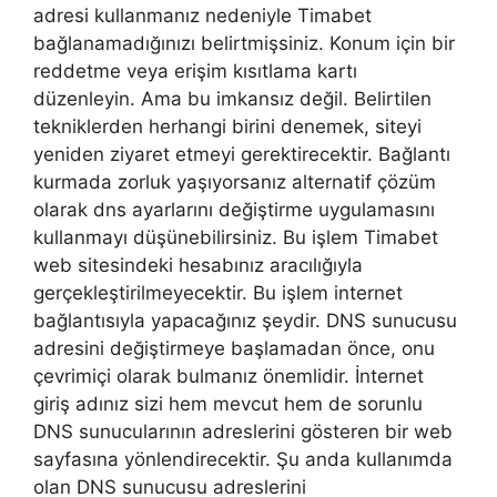
adresi kullanmanız nedeniyle Timabet
bağlanamadığınızı belirtmişsiniz. Konum için bir
reddetme veya erişim kısıtlama kartı
düzenleyin. Ama bu imkansız değil. Belirtilen
tekniklerden herhangi birini denemek, siteyi
yeniden ziyaret etmeyi gerektirecektir. Bağlantı
kurmada zorluk yaşıyorsanız alternatif çözüm
olarak dns ayarlarını değiştirme uygulamasını
kullanmayı düşünebilirsiniz. Bu işlem Timabet
web sitesindeki hesabınız aracılığıyla
gerçekleştirilmeyecektir. Bu işlem internet
bağlantısıyla yapacağınız şeydir. DNS sunucusu
adresini değiştirmeye başlamadan önce, onu
çevrimiçi olarak bulmanız önemlidir. İnternet
giriş adınız sizi hem mevcut hem de sorunlu
DNS sunucularının adreslerini gösteren bir web
sayfasına yönlendirecektir. Şu anda kullanımda
olan DNS sunucusu adreslerini