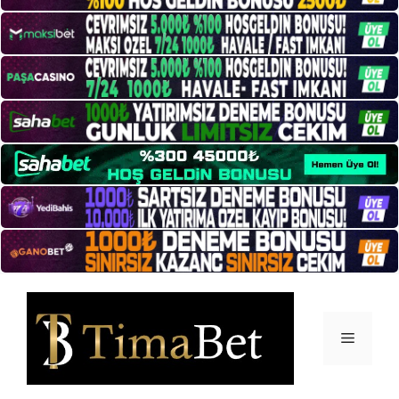
İçeriğe
atla
Menü