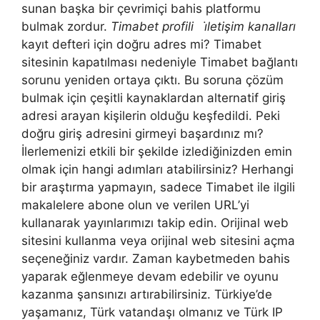
sunan başka bir çevrimiçi bahis platformu
bulmak zordur.
Timabet profili i̇letişim kanalları
kayıt defteri için doğru adres mi? Timabet
sitesinin kapatılması nedeniyle Timabet bağlantı
sorunu yeniden ortaya çıktı. Bu soruna çözüm
bulmak için çeşitli kaynaklardan alternatif giriş
adresi arayan kişilerin olduğu keşfedildi. Peki
doğru giriş adresini girmeyi başardınız mı?
İlerlemenizi etkili bir şekilde izlediğinizden emin
olmak için hangi adımları atabilirsiniz? Herhangi
bir araştırma yapmayın, sadece Timabet ile ilgili
makalelere abone olun ve verilen URL’yi
kullanarak yayınlarımızı takip edin. Orijinal web
sitesini kullanma veya orijinal web sitesini açma
seçeneğiniz vardır. Zaman kaybetmeden bahis
yaparak eğlenmeye devam edebilir ve oyunu
kazanma şansınızı artırabilirsiniz. Türkiye’de
yaşamanız, Türk vatandaşı olmanız ve Türk IP