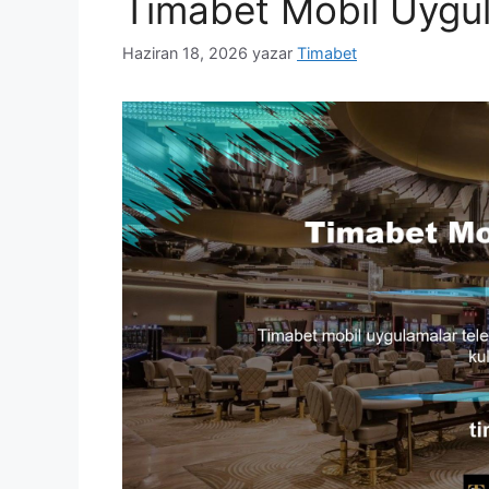
Timabet Mobil Uygu
Haziran 18, 2026
yazar
Timabet