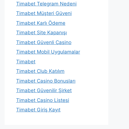
Timabet Telegram Nedeni
Timabet Müşteri Güveni
Timabet Karlı Ödeme
Timabet Site Kapanışı
Timabet Güvenli Casino
Timabet Mobil Uygulamalar
Timabet
Timabet Club Katılım
Timabet Casino Bonusları
Timabet Güvenilir Şirket
Timabet Casino Listesi
Timabet Giriş Kayıt