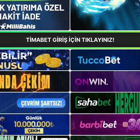
TİMABET GİRİŞ İÇİN TIKLAYINIZ!