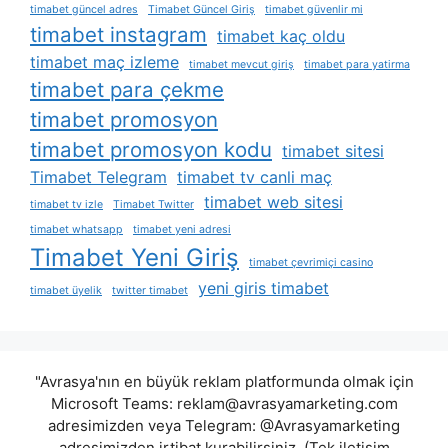
timabet güncel adres
Timabet Güncel Giriş
timabet güvenlir mi
timabet instagram
timabet kaç oldu
timabet maç izleme
timabet mevcut giriş
timabet para yatirma
timabet para çekme
timabet promosyon
timabet promosyon kodu
timabet sitesi
Timabet Telegram
timabet tv canli maç
timabet web sitesi
timabet tv izle
Timabet Twitter
timabet whatsapp
timabet yeni adresi
Timabet Yeni Giriş
timabet çevrimiçi casino
yeni giris timabet
timabet üyelik
twitter timabet
"Avrasya'nın en büyük reklam platformunda olmak için
Microsoft Teams:
reklam@avrasyamarketing.com
adresimizden veya Telegram: @Avrasyamarketing
adresimizden irtibat kurabilirsiniz. (Tek iletişim