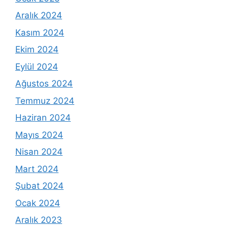
Aralık 2024
Kasım 2024
Ekim 2024
Eylül 2024
Ağustos 2024
Temmuz 2024
Haziran 2024
Mayıs 2024
Nisan 2024
Mart 2024
Şubat 2024
Ocak 2024
Aralık 2023