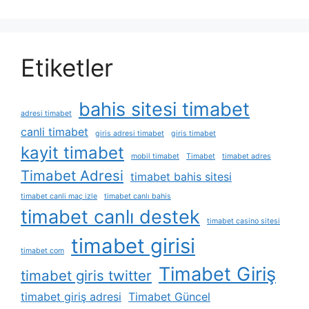
Etiketler
bahis sitesi timabet
adresi timabet
canli timabet
giris adresi timabet
giris timabet
kayit timabet
mobil timabet
Timabet
timabet adres
Timabet Adresi
timabet bahis sitesi
timabet canli maç izle
timabet canlı bahis
timabet canlı destek
timabet casino sitesi
timabet girisi
timabet com
Timabet Giriş
timabet giris twitter
timabet giriş adresi
Timabet Güncel