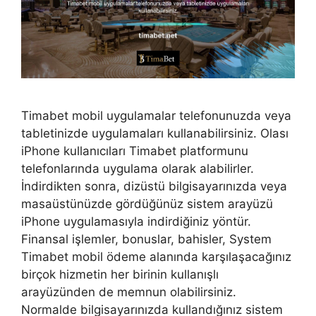
Timabet mobil uygulamalar telefonunuzda veya
tabletinizde uygulamaları kullanabilirsiniz. Olası
iPhone kullanıcıları Timabet platformunu
telefonlarında uygulama olarak alabilirler.
İndirdikten sonra, dizüstü bilgisayarınızda veya
masaüstünüzde gördüğünüz sistem arayüzü
iPhone uygulamasıyla indirdiğiniz yöntür.
Finansal işlemler, bonuslar, bahisler, System
Timabet mobil ödeme alanında karşılaşacağınız
birçok hizmetin her birinin kullanışlı
arayüzünden de memnun olabilirsiniz.
Normalde bilgisayarınızda kullandığınız sistem