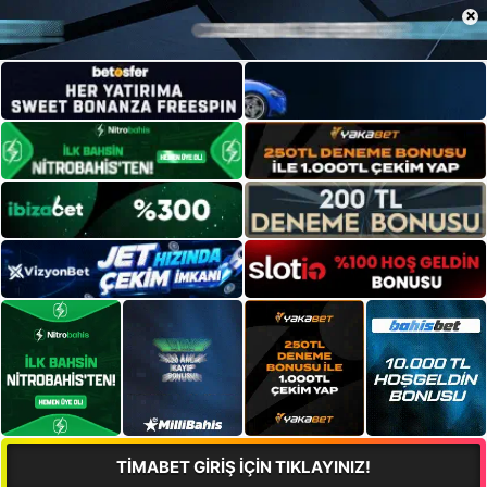
×
TİMABET GİRİŞ İÇİN TIKLAYINIZ!