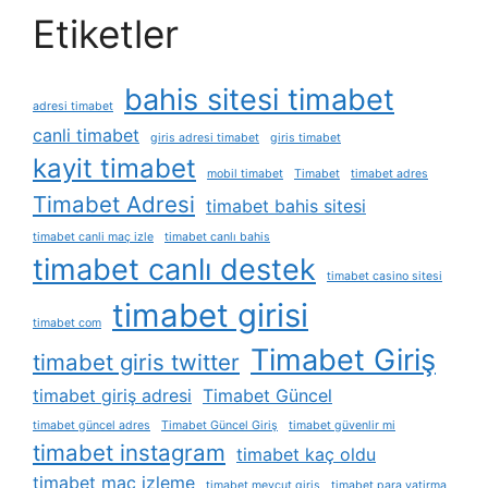
Etiketler
bahis sitesi timabet
adresi timabet
canli timabet
giris adresi timabet
giris timabet
kayit timabet
mobil timabet
Timabet
timabet adres
Timabet Adresi
timabet bahis sitesi
timabet canli maç izle
timabet canlı bahis
timabet canlı destek
timabet casino sitesi
timabet girisi
timabet com
Timabet Giriş
timabet giris twitter
timabet giriş adresi
Timabet Güncel
timabet güncel adres
Timabet Güncel Giriş
timabet güvenlir mi
timabet instagram
timabet kaç oldu
timabet maç izleme
timabet mevcut giriş
timabet para yatirma