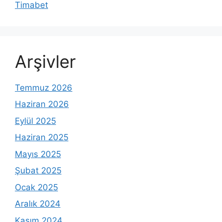
Timabet
Arşivler
Temmuz 2026
Haziran 2026
Eylül 2025
Haziran 2025
Mayıs 2025
Şubat 2025
Ocak 2025
Aralık 2024
Kasım 2024