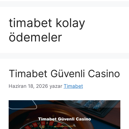
timabet kolay
ödemeler
Timabet Güvenli Casino
Haziran 18, 2026
yazar
Timabet