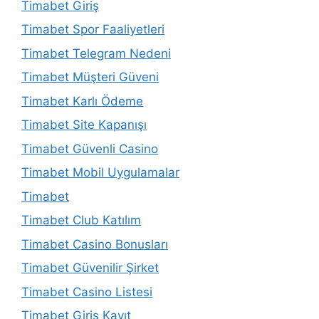
Timabet Giriş
Timabet Spor Faaliyetleri
Timabet Telegram Nedeni
Timabet Müşteri Güveni
Timabet Karlı Ödeme
Timabet Site Kapanışı
Timabet Güvenli Casino
Timabet Mobil Uygulamalar
Timabet
Timabet Club Katılım
Timabet Casino Bonusları
Timabet Güvenilir Şirket
Timabet Casino Listesi
Timabet Giriş Kayıt