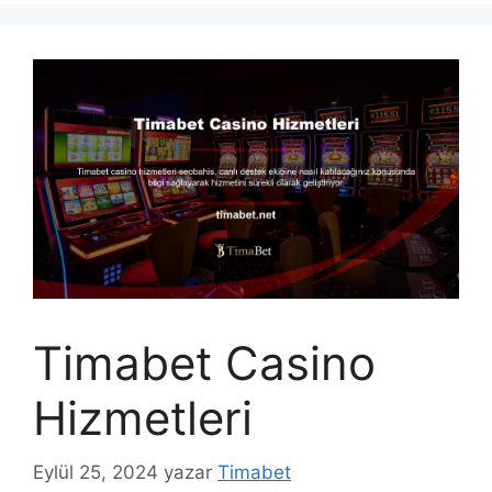
Timabet Casino
Hizmetleri
Eylül 25, 2024
yazar
Timabet