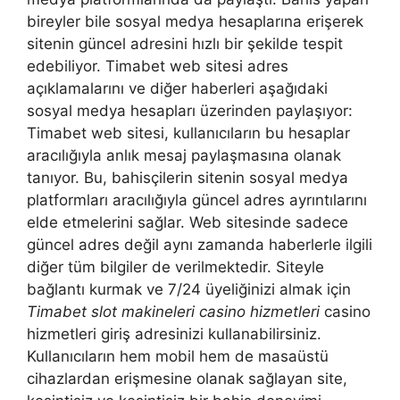
bireyler bile sosyal medya hesaplarına erişerek
sitenin güncel adresini hızlı bir şekilde tespit
edebiliyor. Timabet web sitesi adres
açıklamalarını ve diğer haberleri aşağıdaki
sosyal medya hesapları üzerinden paylaşıyor:
Timabet web sitesi, kullanıcıların bu hesaplar
aracılığıyla anlık mesaj paylaşmasına olanak
tanıyor. Bu, bahisçilerin sitenin sosyal medya
platformları aracılığıyla güncel adres ayrıntılarını
elde etmelerini sağlar. Web sitesinde sadece
güncel adres değil aynı zamanda haberlerle ilgili
diğer tüm bilgiler de verilmektedir. Siteyle
bağlantı kurmak ve 7/24 üyeliğinizi almak için
Timabet slot makineleri casino hizmetleri
casino
hizmetleri giriş adresinizi kullanabilirsiniz.
Kullanıcıların hem mobil hem de masaüstü
cihazlardan erişmesine olanak sağlayan site,