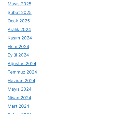
Mayıs 2025
Şubat 2025
Ocak 2025
Aralık 2024
Kasım 2024
Ekim 2024
Eylül 2024
Ağustos 2024
Temmuz 2024
Haziran 2024
Mayıs 2024
Nisan 2024
Mart 2024