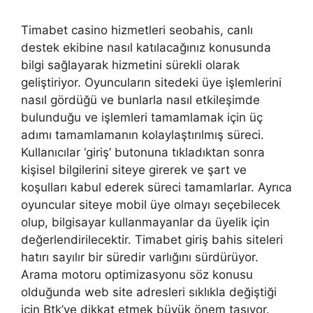
Timabet casino hizmetleri seobahis, canlı
destek ekibine nasıl katılacağınız konusunda
bilgi sağlayarak hizmetini sürekli olarak
geliştiriyor. Oyuncuların sitedeki üye işlemlerini
nasıl gördüğü ve bunlarla nasıl etkileşimde
bulunduğu ve işlemleri tamamlamak için üç
adımı tamamlamanın kolaylaştırılmış süreci.
Kullanıcılar ‘giriş’ butonuna tıkladıktan sonra
kişisel bilgilerini siteye girerek ve şart ve
koşulları kabul ederek süreci tamamlarlar. Ayrıca
oyuncular siteye mobil üye olmayı seçebilecek
olup, bilgisayar kullanmayanlar da üyelik için
değerlendirilecektir. Timabet giriş bahis siteleri
hatırı sayılır bir süredir varlığını sürdürüyor.
Arama motoru optimizasyonu söz konusu
olduğunda web site adresleri sıklıkla değiştiği
için Btk’ye dikkat etmek büyük önem taşıyor.