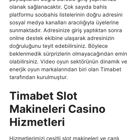
olanak sağlanacaktır. Çok sayıda bahis
platformu soobahis listelerinin doğru adresini
sosyal medya kanalları aracılığıyla üyelerine
sunmaktadır. Adresinize giriş yaptıktan sonra
online destek ekibine ulaşarak adresinizin
doğruluğunu teyit edebilirsiniz. Böylece
beklenmedik sürprizlerin olmayacağından emin
olabilirsiniz. Video oyun sektörünün dinamik ve
enerjik oyun markalarından biri olan Timabet
tarafından kurulmuştur.
Timabet Slot
Makineleri Casino
Hizmetleri
Hizmetlerimizi çeşitli slot makineleri ve canlı