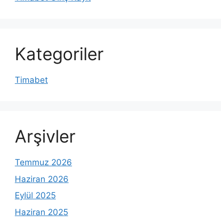
Kategoriler
Timabet
Arşivler
Temmuz 2026
Haziran 2026
Eylül 2025
Haziran 2025