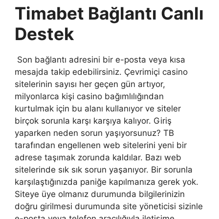
Timabet Bağlantı Canlı
Destek
Son bağlantı adresini bir e-posta veya kısa
mesajda takip edebilirsiniz. Çevrimiçi casino
sitelerinin sayısı her geçen gün artıyor,
milyonlarca kişi casino bağımlılığından
kurtulmak için bu alanı kullanıyor ve siteler
birçok sorunla karşı karşıya kalıyor. Giriş
yaparken neden sorun yaşıyorsunuz? TB
tarafından engellenen web sitelerini yeni bir
adrese taşımak zorunda kaldılar. Bazı web
sitelerinde sık sık sorun yaşanıyor. Bir sorunla
karşılaştığınızda paniğe kapılmanıza gerek yok.
Siteye üye olmanız durumunda bilgilerinizin
doğru girilmesi durumunda site yöneticisi sizinle
e-posta veya telefon aracılığıyla iletişime