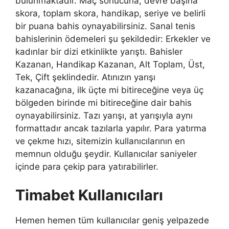
bulunmaktadır. Maç sonucuna, devre başına
skora, toplam skora, handikap, seriye ve belirli
bir puana bahis oynayabilirsiniz. Sanal tenis
bahislerinin ödemeleri şu şekildedir: Erkekler ve
kadınlar bir dizi etkinlikte yarıştı. Bahisler
Kazanan, Handikap Kazanan, Alt Toplam, Üst,
Tek, Çift şeklindedir. Atınızın yarışı
kazanacağına, ilk üçte mi bitireceğine veya üç
bölgeden birinde mi bitireceğine dair bahis
oynayabilirsiniz. Tazı yarışı, at yarışıyla aynı
formattadır ancak tazılarla yapılır. Para yatırma
ve çekme hızı, sitemizin kullanıcılarının en
memnun olduğu şeydir. Kullanıcılar saniyeler
içinde para çekip para yatırabilirler.
Timabet Kullanıcıları
Hemen hemen tüm kullanıcılar geniş yelpazede