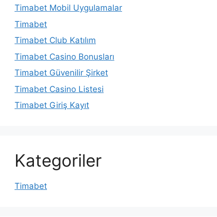
Timabet Mobil Uygulamalar
Timabet
Timabet Club Katılım
Timabet Casino Bonusları
Timabet Güvenilir Şirket
Timabet Casino Listesi
Timabet Giriş Kayıt
Kategoriler
Timabet