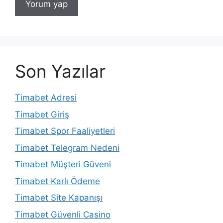
Son Yazılar
Timabet Adresi
Timabet Giriş
Timabet Spor Faaliyetleri
Timabet Telegram Nedeni
Timabet Müşteri Güveni
Timabet Karlı Ödeme
Timabet Site Kapanışı
Timabet Güvenli Casino