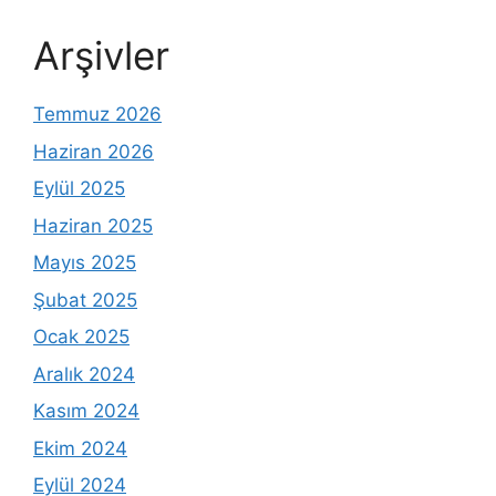
Arşivler
Temmuz 2026
Haziran 2026
Eylül 2025
Haziran 2025
Mayıs 2025
Şubat 2025
Ocak 2025
Aralık 2024
Kasım 2024
Ekim 2024
Eylül 2024