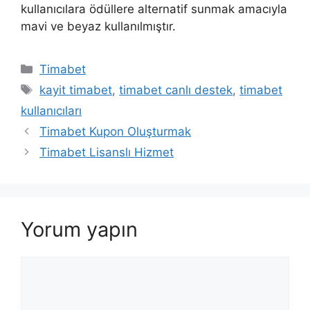
kullanıcılara ödüllere alternatif sunmak amacıyla
mavi ve beyaz kullanılmıştır.
Kategoriler
Timabet
Etiketler
kayit timabet
,
timabet canlı destek
,
timabet
kullanıcıları
Timabet Kupon Oluşturmak
Timabet Lisanslı Hizmet
Yorum yapın
Yorum