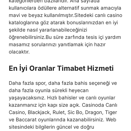
kategorilerden bazılarıdır. Ana sayfada
kullanıcılara ödüllere alternatif sunmak amacıyla
mavi ve beyaz kullanılmıştır.Sitedeki canlı casino
kataloglarına göz atarak bonuslarınızdan en iyi
şekilde nasıl yararlanabileceğinizi
öğrenebilirsiniz.Bu süre zarfında tesis içi yardım
masamız sorularınızı yanıtlamak için hazır
olacaktır.
En İyi Oranlar Timabet Hizmeti
Daha fazla spor, daha fazla bahis seçeneği ve
daha fazla oyunla sürekli heyecan
yaşayacaksınız. Hızlı bahisler ve canlı oyunlar
kazanmanız için kapı size açık. Casinoda Canlı
Casino, Blackjack, Rulet, Sic Bo, Dragon, Tiger
ve Baccarat oyunlarında kazanabilirsiniz. Web
sitesindeki bilgilerin güncel ve doğru