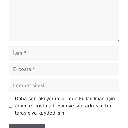
İsim
E-
posta
İnternet
sitesi
Daha sonraki yorumlarımda kullanılması için
adım, e-posta adresim ve site adresim bu
tarayıcıya kaydedilsin.