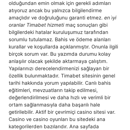
olduğundan emin olmak için gerekli adımları
atıyoruz ancak bu yalnızca bilgilendirme
amaçlıdır ve doğruluğunu garanti etmez.
en i̇yi
oranlar Timabet hizmeti
maç sonuçları gibi
bilgilerdeki hatalar kuruluşumuz tarafından
sorumlu tutulamaz. Bahis ve ödeme alanları
kurallar ve koşullarda açıklanmıştır. Onunla ilgili
birçok sorum var. Bu yazımda durumu kolay
anlaşılır olacak şekilde aktarmaya çalıştım.
Yapılarınızı derecelendirmenizi sağlayan bir
özellik bulunmaktadır. Timabet sitesinin genel
tarihi hakkında yorum yapılabilir. Canlı bahis
eğitimleri, mevzuatların takip edilmesi,
değerlendirilmesi ve daha hızlı ve verimli bir
ortam sağlanmasıyla daha başarılı hale
getirilebilir. Aktif bir çevrimiçi casino sitesi var.
Casino ve casino oyunları bu sitedeki ana
kategorilerden bazılarıdır. Ana sayfada