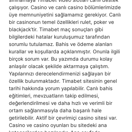
sınırlamaya
Timabet video slotları canlı destek
çalışıyor. Casino ve canlı casino bölümlerimizde
üye memnuniyetini sağlamamız gerekiyor. Canlı
bir casinonun temel özellikleri rulet, poker ve
blackjack’tir. Timabet maç sonuçları gibi
bilgilerdeki hatalar kuruluşumuz tarafından
sorumlu tutulamaz. Bahis ve ödeme alanları
kurallar ve koşullarda açıklanmıştır. Onunla ilgili
birçok sorum var. Bu yazımda durumu kolay
anlaşılır olacak şekilde aktarmaya çalıştım.
Yapılarınızı derecelendirmenizi sağlayan bir
özellik bulunmaktadır. Timabet sitesinin genel
tarihi hakkında yorum yapılabilir. Canlı bahis
eğitimleri, mevzuatların takip edilmesi,
değerlendirilmesi ve daha hızlı ve verimli bir
ortam sağlanmasıyla daha başarılı hale
getirilebilir. Aktif bir çevrimiçi casino sitesi var.
Casino ve casino oyunları bu sitedeki ana