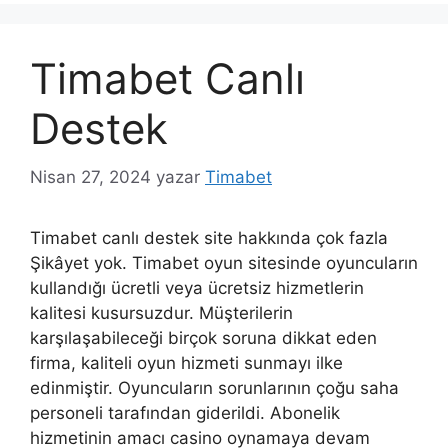
Timabet Canlı
Destek
Nisan 27, 2024
yazar
Timabet
Timabet canlı destek site hakkında çok fazla
Şikâyet yok. Timabet oyun sitesinde oyuncuların
kullandığı ücretli veya ücretsiz hizmetlerin
kalitesi kusursuzdur. Müşterilerin
karşılaşabileceği birçok soruna dikkat eden
firma, kaliteli oyun hizmeti sunmayı ilke
edinmiştir. Oyuncuların sorunlarının çoğu saha
personeli tarafından giderildi. Abonelik
hizmetinin amacı casino oynamaya devam