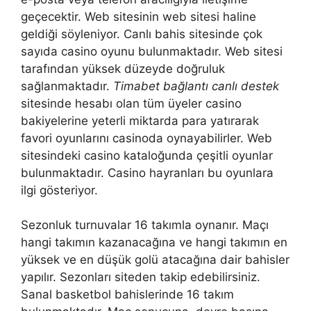
geçecektir. Web sitesinin web sitesi haline
geldiği söyleniyor. Canlı bahis sitesinde çok
sayıda casino oyunu bulunmaktadır. Web sitesi
tarafından yüksek düzeyde doğruluk
sağlanmaktadır.
Timabet bağlantı canlı destek
sitesinde hesabı olan tüm üyeler casino
bakiyelerine yeterli miktarda para yatırarak
favori oyunlarını casinoda oynayabilirler. Web
sitesindeki casino kataloğunda çeşitli oyunlar
bulunmaktadır. Casino hayranları bu oyunlara
ilgi gösteriyor.
Sezonluk turnuvalar 16 takımla oynanır. Maçı
hangi takımın kazanacağına ve hangi takımın en
yüksek ve en düşük golü atacağına dair bahisler
yapılır. Sezonları siteden takip edebilirsiniz.
Sanal basketbol bahislerinde 16 takım