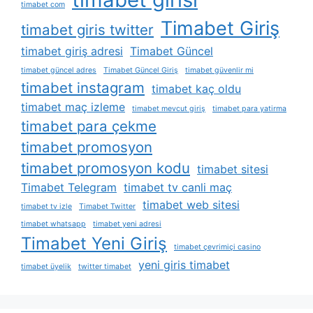
timabet com
Timabet Giriş
timabet giris twitter
timabet giriş adresi
Timabet Güncel
timabet güncel adres
Timabet Güncel Giriş
timabet güvenlir mi
timabet instagram
timabet kaç oldu
timabet maç izleme
timabet mevcut giriş
timabet para yatirma
timabet para çekme
timabet promosyon
timabet promosyon kodu
timabet sitesi
Timabet Telegram
timabet tv canli maç
timabet web sitesi
timabet tv izle
Timabet Twitter
timabet whatsapp
timabet yeni adresi
Timabet Yeni Giriş
timabet çevrimiçi casino
yeni giris timabet
timabet üyelik
twitter timabet