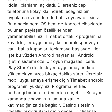
iddialı planlarını açıkladı. Dilerseniz cep
telefonuna kolaylıkla indirebileceğiniz bir
uygulama üzerinden de bahis oynayabilirsiniz.
Bu amaçla hem iOS hem de Android cihazlarda
bulunan paylaşım özelliklerinden
yararlanabilirsiniz. Timabet ortaklık programına
kayıtlı kişiler uygulamayı kullanarak spor veya
canlı bahis kuponları toplamaya başlayabilirler.
İşte bu yüzden Android hayranları: Android
işletim sistemi özel bir oyun mağazası içerir.
Play Store’u destekleyen uygulamayı indirip
yüklemek yalnızca birkaç dakika sürer. Ücretsiz
mobil uygulamaya erişmek için Timabet android
programını yükleyiniz. Programa herkes
herhangi bir ücret ödemeden erişebilir. Bu aynı
zamanda cihazın kurulumuna katılıp
katılmadığınıza da bağlıdır. Casino sitesinin
yasallığını doğrulamak için geçerli bir lisansa