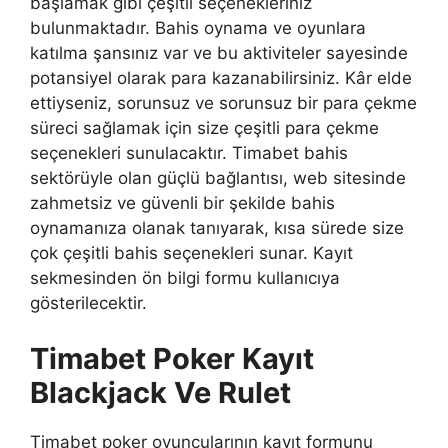
başlamak gibi çeşitli seçenekleriniz
bulunmaktadır. Bahis oynama ve oyunlara
katılma şansınız var ve bu aktiviteler sayesinde
potansiyel olarak para kazanabilirsiniz. Kâr elde
ettiyseniz, sorunsuz ve sorunsuz bir para çekme
süreci sağlamak için size çeşitli para çekme
seçenekleri sunulacaktır. Timabet bahis
sektörüyle olan güçlü bağlantısı, web sitesinde
zahmetsiz ve güvenli bir şekilde bahis
oynamanıza olanak tanıyarak, kısa sürede size
çok çeşitli bahis seçenekleri sunar. Kayıt
sekmesinden ön bilgi formu kullanıcıya
gösterilecektir.
Timabet Poker Kayıt
Blackjack Ve Rulet
Timabet poker oyuncularının kayıt formunu