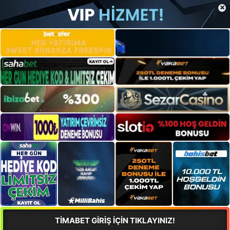
×
TİMABET GİRİŞ İÇİN TIKLAYINIZ!