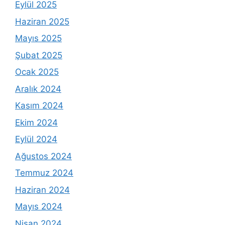
Eylül 2025
Haziran 2025
Mayıs 2025
Şubat 2025
Ocak 2025
Aralık 2024
Kasım 2024
Ekim 2024
Eylül 2024
Ağustos 2024
Temmuz 2024
Haziran 2024
Mayıs 2024
Nisan 2024