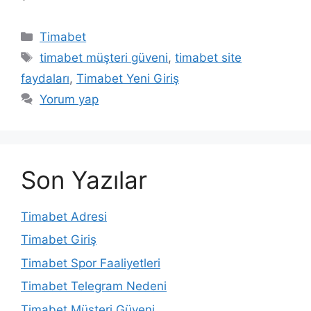
Kategoriler
Timabet
Etiketler
timabet müşteri güveni
,
timabet site
faydaları
,
Timabet Yeni Giriş
Yorum yap
Son Yazılar
Timabet Adresi
Timabet Giriş
Timabet Spor Faaliyetleri
Timabet Telegram Nedeni
Timabet Müşteri Güveni