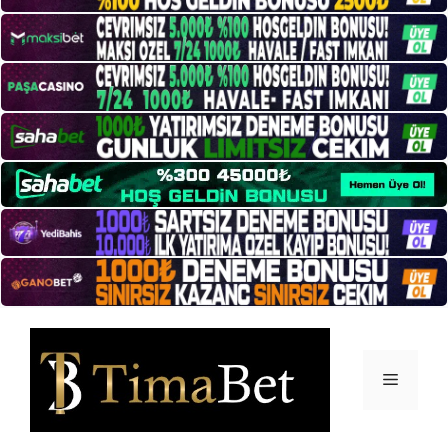
İçeriğe
atla
Menü