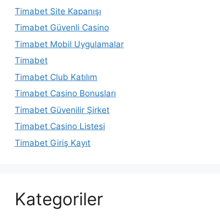
Timabet Site Kapanışı
Timabet Güvenli Casino
Timabet Mobil Uygulamalar
Timabet
Timabet Club Katılım
Timabet Casino Bonusları
Timabet Güvenilir Şirket
Timabet Casino Listesi
Timabet Giriş Kayıt
Kategoriler