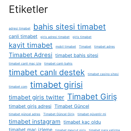
Etiketler
bahis sitesi timabet
adresi timabet
canli timabet
giris adresi timabet
giris timabet
kayit timabet
mobil timabet
Timabet
timabet adres
Timabet Adresi
timabet bahis sitesi
timabet canli maç izle
timabet canlı bahis
timabet canlı destek
timabet casino sitesi
timabet girisi
timabet com
Timabet Giriş
timabet giris twitter
timabet giriş adresi
Timabet Güncel
timabet güncel adres
Timabet Güncel Giriş
timabet güvenlir mi
timabet instagram
timabet kaç oldu
timabet maç izleme
timabet mevcut giriş
timabet para yatirma