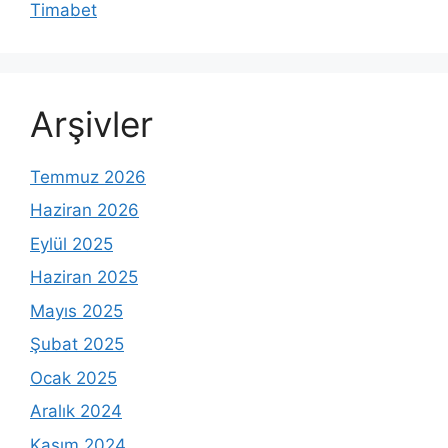
Timabet
Arşivler
Temmuz 2026
Haziran 2026
Eylül 2025
Haziran 2025
Mayıs 2025
Şubat 2025
Ocak 2025
Aralık 2024
Kasım 2024