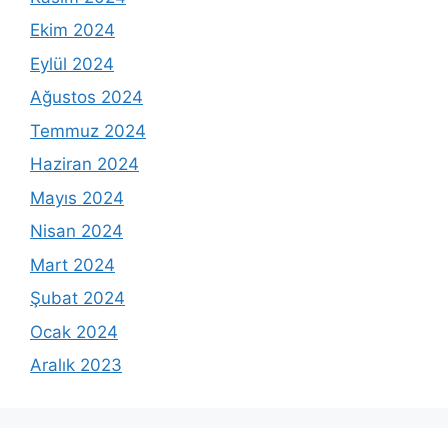
Ekim 2024
Eylül 2024
Ağustos 2024
Temmuz 2024
Haziran 2024
Mayıs 2024
Nisan 2024
Mart 2024
Şubat 2024
Ocak 2024
Aralık 2023