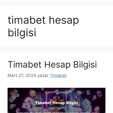
timabet hesap
bilgisi
Timabet Hesap Bilgisi
Mart 27, 2024
yazar
Timabet