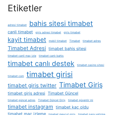
Etiketler
bahis sitesi timabet
adresi timabet
canli timabet
giris adresi timabet
giris timabet
kayit timabet
mobil timabet
Timabet
timabet adres
Timabet Adresi
timabet bahis sitesi
timabet canli maç izle
timabet canlı bahis
timabet canlı destek
timabet casino sitesi
timabet girisi
timabet com
Timabet Giriş
timabet giris twitter
timabet giriş adresi
Timabet Güncel
timabet güncel adres
Timabet Güncel Giriş
timabet güvenlir mi
timabet instagram
timabet kaç oldu
timabet maç izleme
timabet mevcut giriş
timabet para yatirma