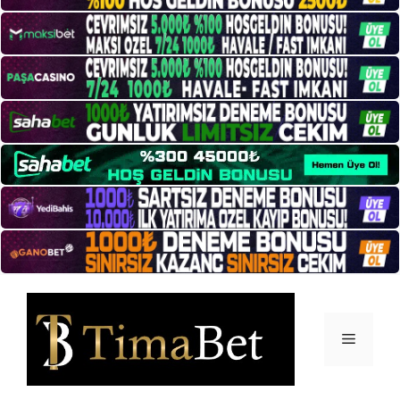
İçeriğe
atla
Menü