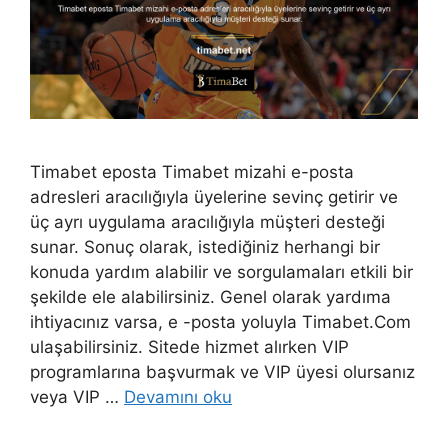
Timabet eposta Timabet mizahi e-posta
adresleri aracılığıyla üyelerine sevinç getirir ve
üç ayrı uygulama aracılığıyla müşteri desteği
sunar. Sonuç olarak, istediğiniz herhangi bir
konuda yardım alabilir ve sorgulamaları etkili bir
şekilde ele alabilirsiniz. Genel olarak yardıma
ihtiyacınız varsa, e -posta yoluyla Timabet.Com
ulaşabilirsiniz. Sitede hizmet alırken VIP
programlarına başvurmak ve VIP üyesi olursanız
veya VIP …
Devamını oku