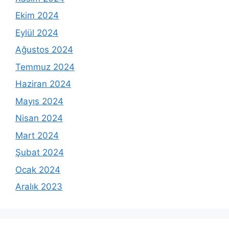
Ekim 2024
Eylül 2024
Ağustos 2024
Temmuz 2024
Haziran 2024
Mayıs 2024
Nisan 2024
Mart 2024
Şubat 2024
Ocak 2024
Aralık 2023