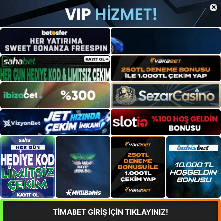
×
TİMABET GİRİŞ İÇİN TIKLAYINIZ!