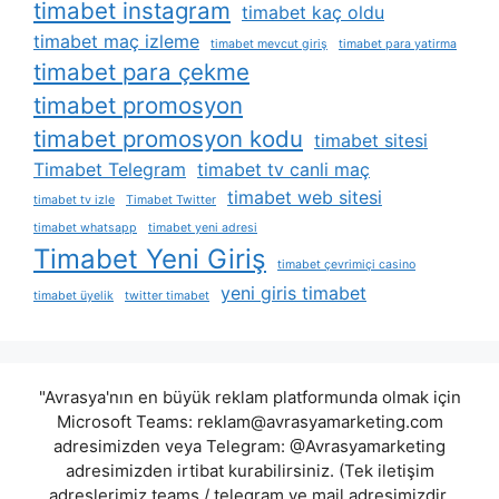
timabet instagram
timabet kaç oldu
timabet maç izleme
timabet mevcut giriş
timabet para yatirma
timabet para çekme
timabet promosyon
timabet promosyon kodu
timabet sitesi
Timabet Telegram
timabet tv canli maç
timabet web sitesi
timabet tv izle
Timabet Twitter
timabet whatsapp
timabet yeni adresi
Timabet Yeni Giriş
timabet çevrimiçi casino
yeni giris timabet
timabet üyelik
twitter timabet
"Avrasya'nın en büyük reklam platformunda olmak için
Microsoft Teams:
reklam@avrasyamarketing.com
adresimizden veya Telegram: @Avrasyamarketing
adresimizden irtibat kurabilirsiniz. (Tek iletişim
adreslerimiz teams / telegram ve mail adresimizdir.