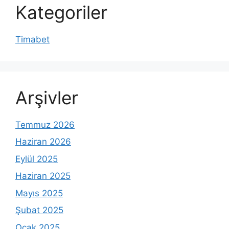
Kategoriler
Timabet
Arşivler
Temmuz 2026
Haziran 2026
Eylül 2025
Haziran 2025
Mayıs 2025
Şubat 2025
Ocak 2025