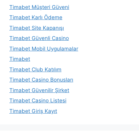
Timabet Müşteri Güveni
Timabet Karlı Ödeme
Timabet Site Kapanışı
Timabet Güvenli Casino
Timabet Mobil Uygulamalar
Timabet
Timabet Club Katılım
Timabet Casino Bonusları
Timabet Güvenilir Şirket
Timabet Casino Listesi
Timabet Giriş Kayıt