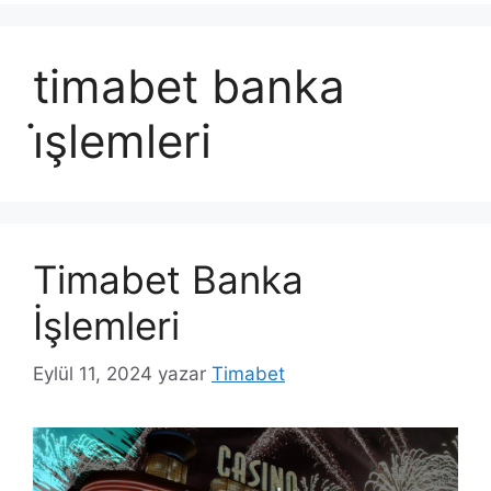
timabet banka
i̇şlemleri
Timabet Banka
İşlemleri
Eylül 11, 2024
yazar
Timabet