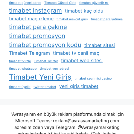
timabet güncel adres
Timabet Güncel Giriş
timabet güvenlir mi
timabet instagram
timabet kaç oldu
timabet maç izleme
timabet mevcut giriş
timabet para yatirma
timabet para çekme
timabet promosyon
timabet promosyon kodu
timabet sitesi
Timabet Telegram
timabet tv canli maç
timabet web sitesi
timabet tv izle
Timabet Twitter
timabet whatsapp
timabet yeni adresi
Timabet Yeni Giriş
timabet çevrimiçi casino
yeni giris timabet
timabet üyelik
twitter timabet
"Avrasya'nın en büyük reklam platformunda olmak için
Microsoft Teams:
reklam@avrasyamarketing.com
adresimizden veya Telegram: @Avrasyamarketing
adresimizden irtibat kurabilirsiniz. (Tek iletişim