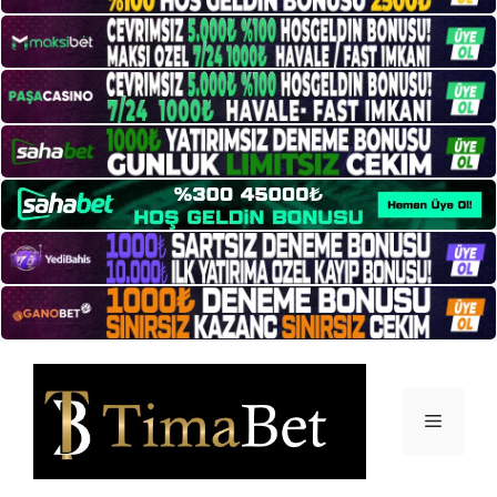
İçeriğe
atla
Menü