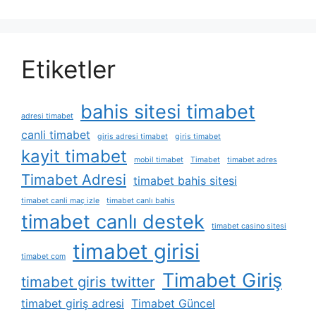
Etiketler
bahis sitesi timabet
adresi timabet
canli timabet
giris adresi timabet
giris timabet
kayit timabet
mobil timabet
Timabet
timabet adres
Timabet Adresi
timabet bahis sitesi
timabet canli maç izle
timabet canlı bahis
timabet canlı destek
timabet casino sitesi
timabet girisi
timabet com
Timabet Giriş
timabet giris twitter
timabet giriş adresi
Timabet Güncel