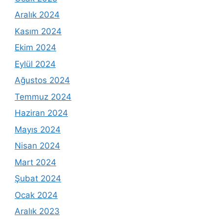
Aralık 2024
Kasım 2024
Ekim 2024
Eylül 2024
Ağustos 2024
Temmuz 2024
Haziran 2024
Mayıs 2024
Nisan 2024
Mart 2024
Şubat 2024
Ocak 2024
Aralık 2023