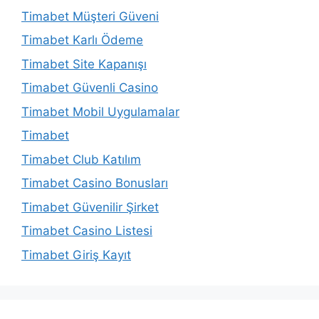
Timabet Müşteri Güveni
Timabet Karlı Ödeme
Timabet Site Kapanışı
Timabet Güvenli Casino
Timabet Mobil Uygulamalar
Timabet
Timabet Club Katılım
Timabet Casino Bonusları
Timabet Güvenilir Şirket
Timabet Casino Listesi
Timabet Giriş Kayıt